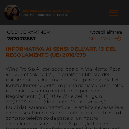
S&D TELECOMUNICAZIONI S.N.C.
Partner
WINDTRE BUSINESS
NAVIGAZIONE
CODICE PARTNER
Accedi all'area
Salta
PRINCIPALE
7870013687
SELFCARE
al
contenuto
INFORMATIVA AI SENSI DELL’ART. 13 DEL
principale
REGOLAMENTO (UE) 2016/679
Wind Tre S.p.A., con sede legale in
Via Monte Rosa,
91 – 20149 Milano (MI)
, in qualità di Titolare del
trattamento, La informa che i dati personali da Lei
forniti all’interno del form per la richiesta di contatto
telefonico, saranno trattati nel rispetto del
Regolamento (UE) 2016/679 e del D. Lgs. n.
196/2003 e s.m.i. (di seguito “Codice Privacy”).
I suoi dati saranno trattati per le attività necessarie e
connesse al fine di dare seguito alla sua richiesta di
contatto telefonico da parte di un nostro
consulente, ai sensi dell’art. 6, par. 1, lett. b) del